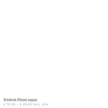
variaties.
Deze
optie
kan
gekozen
worden
op
de
productpagina
Klokrok Pleuni najaar
PRIJSKLASSE:
€
79,99
–
€
99,99
INCL. BTW