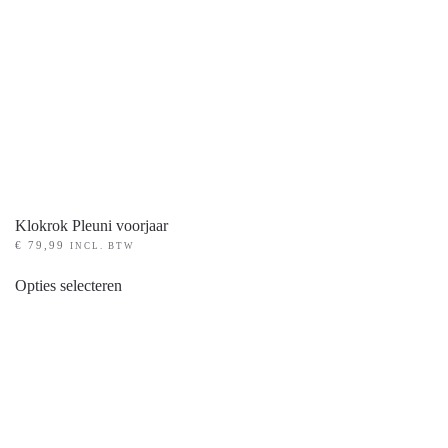
de
productpagina
Klokrok Pleuni voorjaar
€
79,99
INCL. BTW
Dit
Opties selecteren
product
heeft
meerdere
variaties.
Deze
optie
kan