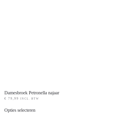
gekozen
worden
op
de
productpagina
Damesbroek Petronella najaar
€
79,99
INCL. BTW
Dit
Opties selecteren
product
heeft
meerdere