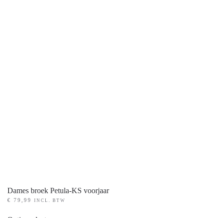
PRODUCT KLEUR
+
PRODUCT MATEN
+
Dames broek Petula-KS voorjaar
€
79,99
INCL. BTW
Dit