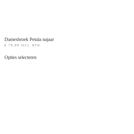
Damesbroek Petula najaar
€
79,99
INCL. BTW
Dit
Opties selecteren
product
heeft
meerdere
variaties.
Deze
optie
kan
gekozen
worden
op