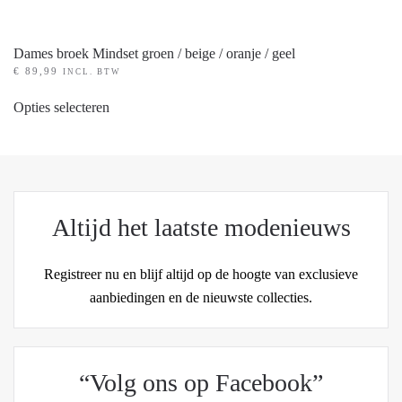
Dames broek Mindset groen / beige / oranje / geel
€
89,99
INCL. BTW
Dit
Opties selecteren
product
heeft
meerdere
variaties.
Deze
Altijd het laatste modenieuws
optie
kan
Registreer nu en blijf altijd op de hoogte van exclusieve
gekozen
aanbiedingen en de nieuwste collecties.
worden
op
de
productpagina
“Volg ons op Facebook”