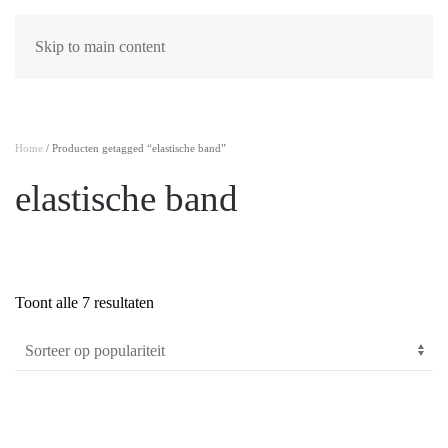
Skip to main content
Home
/ Producten getagged “elastische band”
elastische band
Gesorteerd
Toont alle 7 resultaten
PRODUCTCATEGORIEËN
-
op
populariteit
Algemeen
(0)
Dames
(61)
Heren
(2)