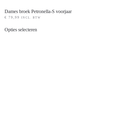
Dames broek Petronella-S voorjaar
€
79,99
INCL. BTW
Dit
Opties selecteren
product
heeft
meerdere
variaties.
Deze
optie
kan
gekozen
worden
op
de
productpagina