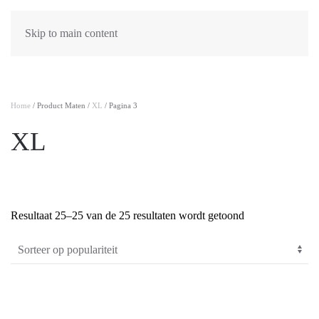
Skip to main content
Home
/ Product Maten /
XL
/ Pagina 3
XL
Gesorteerd
Resultaat 25–25 van de 25 resultaten wordt getoond
PRODUCTCATEGORIEËN
-
op
populariteit
Algemeen
(0)
Dames
(61)
Heren
(2)