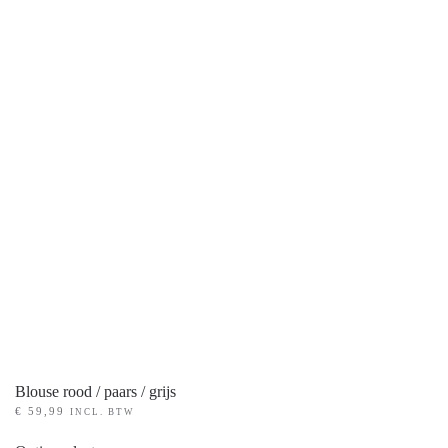
PRODUCT KLEUR
+
PRODUCT MATEN
+
Blouse rood / paars / grijs
€
59,99
INCL. BTW
Dit