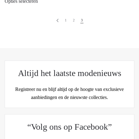
Opties selecteren
product
heeft
meerdere
1
2
3
variaties.
Deze
optie
kan
gekozen
worden
Altijd het laatste modenieuws
op
de
Registreer nu en blijf altijd op de hoogte van exclusieve
productpagina
aanbiedingen en de nieuwste collecties.
“Volg ons op Facebook”