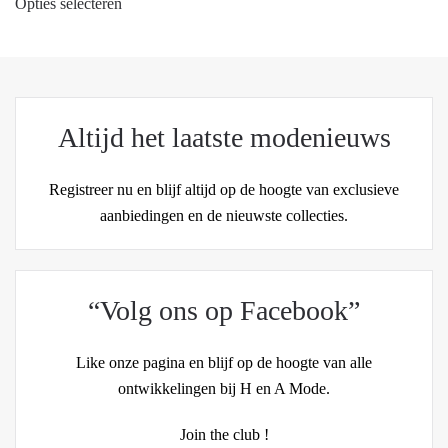
Opties selecteren
product
heeft
meerdere
variaties.
Deze
Altijd het laatste modenieuws
optie
kan
Registreer nu en blijf altijd op de hoogte van exclusieve
gekozen
aanbiedingen en de nieuwste collecties.
worden
op
de
productpagina
“Volg ons op Facebook”
Like onze pagina en blijf op de hoogte van alle
ontwikkelingen bij H en A Mode.
Join the club !