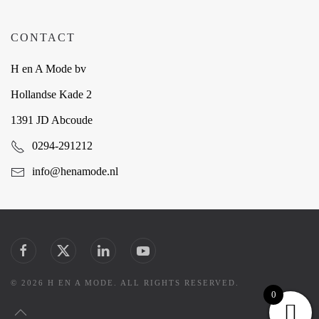
CONTACT
H en A Mode bv
Hollandse Kade 2
1391 JD Abcoude
0294-291212
info@henamode.nl
©
2026
H EN A MODE. ALL RIGHTS RESERVED.
0