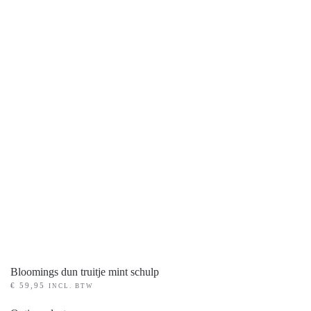
PRODUCT KLEUR
+
PRODUCT MATEN
+
Bloomings dun truitje mint schulp
€
59,95
INCL. BTW
Dit