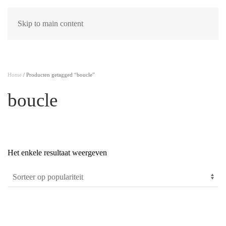
Skip to main content
Home
/ Producten getagged “boucle”
boucle
Het enkele resultaat weergeven
PRODUCTCATEGORIEËN
-
Algemeen
(0)
Dames
(61)
Heren
(2)