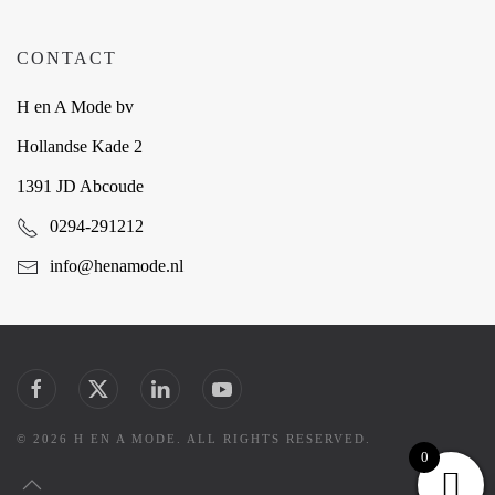
CONTACT
H en A Mode bv
Hollandse Kade 2
1391 JD Abcoude
0294-291212
info@henamode.nl
©
2026
H EN A MODE. ALL RIGHTS RESERVED.
0