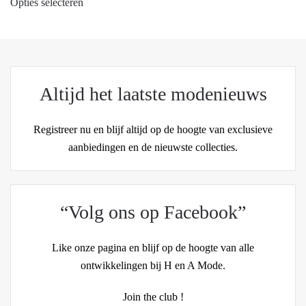
Opties selecteren
product
heeft
meerdere
variaties.
Deze
Altijd het laatste modenieuws
optie
kan
Registreer nu en blijf altijd op de hoogte van exclusieve
gekozen
aanbiedingen en de nieuwste collecties.
worden
op
de
productpagina
“Volg ons op Facebook”
Like onze pagina en blijf op de hoogte van alle
ontwikkelingen bij H en A Mode.
Join the club !