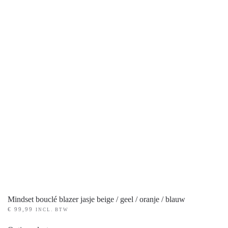
PRODUCT KLEUR
+
PRODUCT MATEN
+
Mindset bouclé blazer jasje beige / geel / oranje / blauw
€
99,99
INCL. BTW
Dit