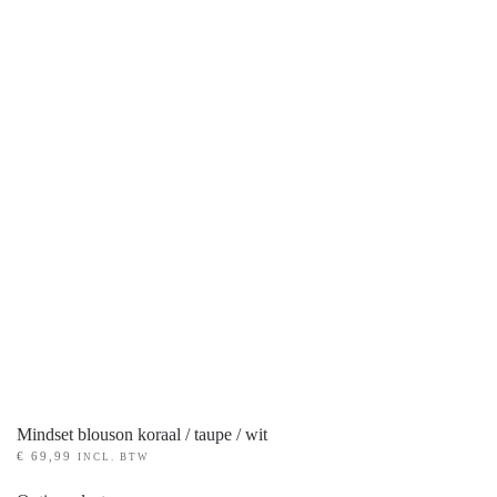
PRODUCT KLEUR
+
PRODUCT MATEN
+
Mindset blouson koraal / taupe / wit
€
69,99
INCL. BTW
Dit