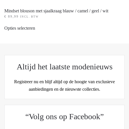
Mindset blouson met sjaalkraag blauw / camel / geel / wit
€
89,99
INCL. BTW
Dit
Opties selecteren
product
heeft
meerdere
variaties.
Deze
Altijd het laatste modenieuws
optie
kan
Registreer nu en blijf altijd op de hoogte van exclusieve
gekozen
aanbiedingen en de nieuwste collecties.
worden
op
de
productpagina
“Volg ons op Facebook”