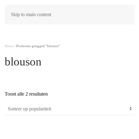
Skip to main content
Home
/ Producten getagged “blouson”
blouson
Gesorteerd
Toont alle 2 resultaten
PRODUCTCATEGORIEËN
-
op
populariteit
Algemeen
(0)
Dames
(61)
Heren
(2)